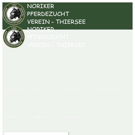
Startseite
Über uns
Rasseportrait
Geschichtliches
Kalender
Fotoalbum
Kontakt