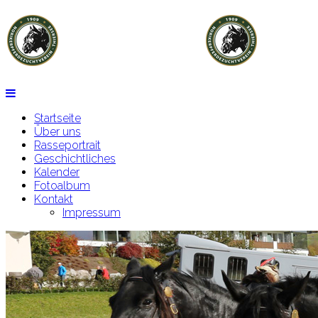
Startseite
Über uns
Rasseportrait
Geschichtliches
Kalender
Fotoalbum
Kontakt
Impressum