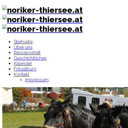
Startseite
Über uns
Rasseportrait
Geschichtliches
Kalender
Fotoalbum
Kontakt
Impressum